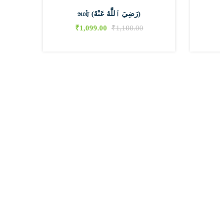
உமர் (رَضِيَ ٱللَّٰهُ عَنْهُ)
₹
1,099.00
₹
1,100.00