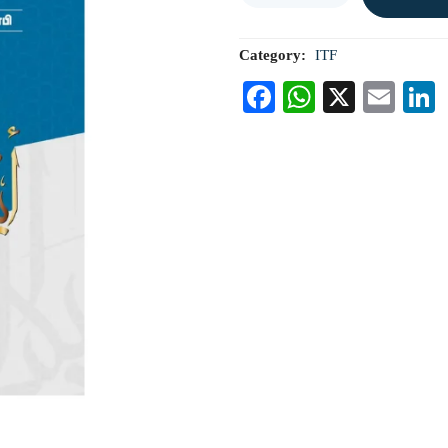
Category:
ITF
Facebook
WhatsAp
X
Ema