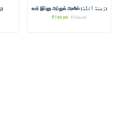
உமர் இப்னு அப்துல் அஸீஸ் (رَحِمَهُ ٱللَّٰهُ)
ஹுஸைன் (رَضِيَ ٱللَّٰهُ عَنْهُ)
₹
749.00
₹
750.00
0
0