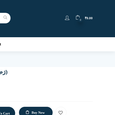
₹
0.00
0
t
அபூபக்கர் (رَضِيَ ٱللَّٰهُ عَنْهُ)
Buy Now
o Cart