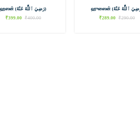
ஹஸன் (رَضِيَ ٱللَّٰهُ عَنْهُ)
₹
399.00
₹
400.00
₹
289.00
₹
290.00