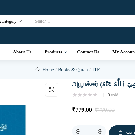
A Category
About Us
Products
Contact Us
My Accoun
Home
Books & Quran
ITF
0
sold
₹
779.00
₹
780.00
Quantity
Add T