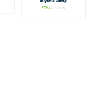
வாழ்க்கை வரலாறு
₹
79.00
₹
80.00
0
0