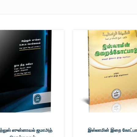
்லுஸ் ஸுன்னாவல் ஜமாஅத்
இஸ்லாமின் இறை கோட்பா