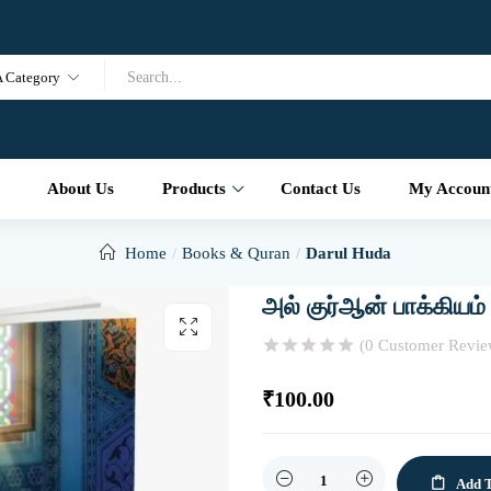
A Category
About Us
Products
Contact Us
My Accoun
Home
Books & Quran
Darul Huda
அல் குர்ஆன் பாக்கியம
(
0
Customer Revie
₹
100.00
Quantity
Add T