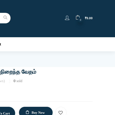
₹
0.00
0
t
் நிறைந்த வேதம்
ws)
0
sold
Buy Now
o Cart