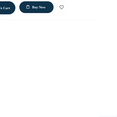
Buy Now
o Cart
p
il
LinkedIn