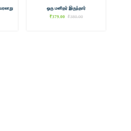
 வரலாறு
ஒரு மனிதர் இருந்தார்
துல்ஹஜ
₹
379.00
₹
380.00
0
0