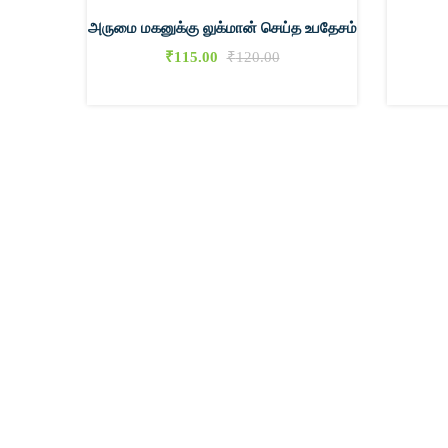
அருமை மகனுக்கு லுக்மான் செய்த உபதேசம்
₹
115.00
₹
120.00