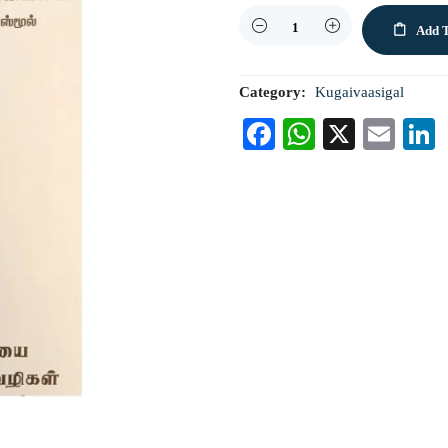
Quantity
Add T
Category:
Kugaivaasigal
Facebook
WhatsAp
X
Ema