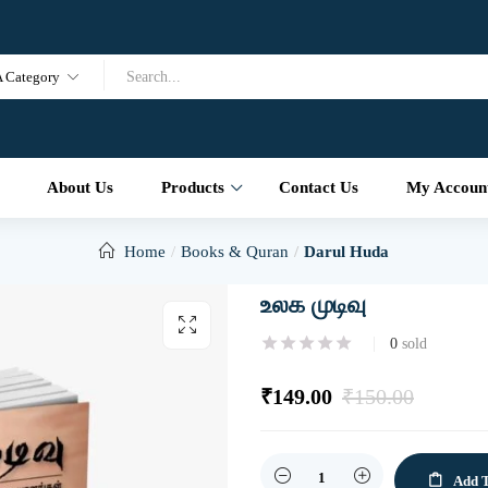
A Category
About Us
Products
Contact Us
My Accoun
Home
Books & Quran
Darul Huda
உலக முடிவு
0
sold
₹
149.00
₹
150.00
Quantity
Add T