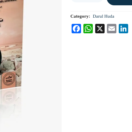
Category:
Darul Huda
Facebook
WhatsAp
X
Ema