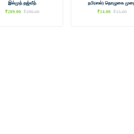
இல்முத் தஜ்வீத்
நபி(ஸல்) தொழுகை முற
₹
289.00
₹
290.00
₹
14.00
₹
15.00