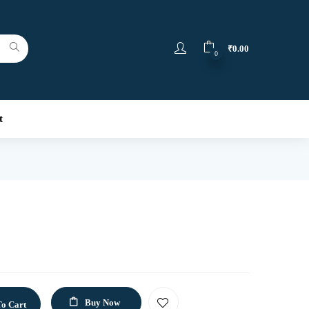
₹
0.00
0
t
Buy Now
o Cart