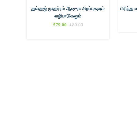
துல்ஹஜ் முஹர்ரம் ஆஷுரா சிறப்புகளும்
பிரிந்து
வழிபாடுகளும்
₹
79.00
₹
80.00