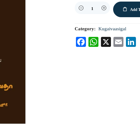
Quantity
Add T
Category:
Kugaivaasigal
Facebook
WhatsAp
X
Ema