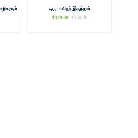
வழிகளும்
ஒரு மனிதர் இருந்தார்
இறைத்த
₹
379.00
₹
380.00
0
0