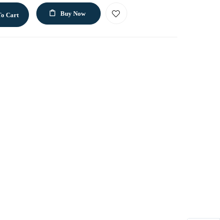
Buy Now
o Cart
p
il
LinkedIn