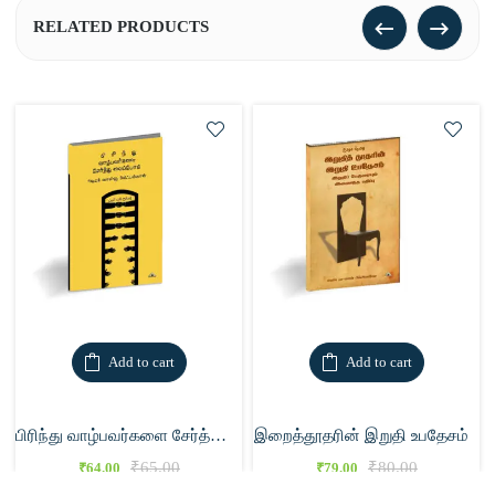
RELATED PRODUCTS
Add to cart
Add to cart
பிரிந்து வாழ்பவர்களை சேர்த்து வைப்போம்
இறைத்தூதரின் இறுதி உபதேசம்
₹
65.00
₹
80.00
₹
64.00
₹
79.00