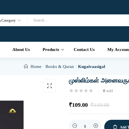
A Category
About Us
Products
Contact Us
My Accoun
Home
Books & Quran
Kugaivaasigal
முஸ்லிம்கள் அனைவருக்
0
sold
₹
109.00
₹
110.00
Quantity
Add T