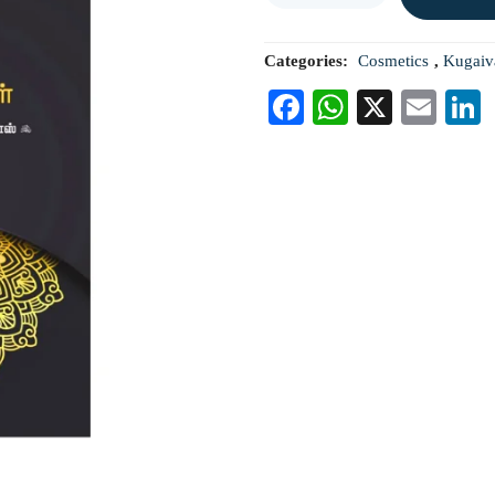
Categories:
Cosmetics
,
Kugaiv
Facebook
WhatsAp
X
Ema