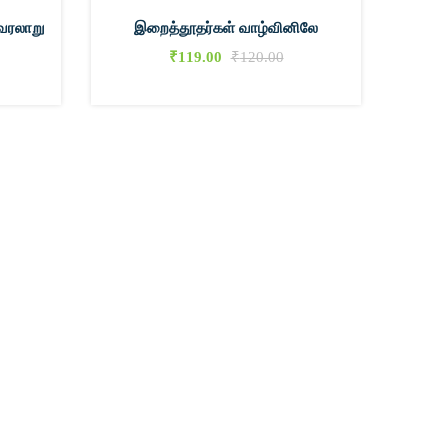
 வரலாறு
இறைத்தூதர்கள் வாழ்வினிலே
பெ
₹
119.00
₹
120.00
0
0