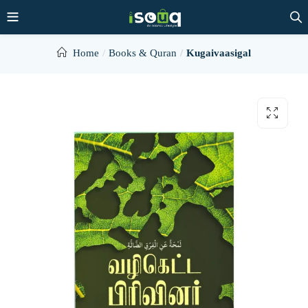
Home
Books & Quran
Kugaivaasigal