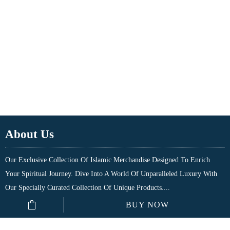
About Us
Our Exclusive Collection Of Islamic Merchandise Designed To Enrich
Your Spiritual Journey. Dive Into A World Of Unparalleled Luxury With
Our Specially Curated Collection Of Unique Products....
BUY NOW
Quick Links