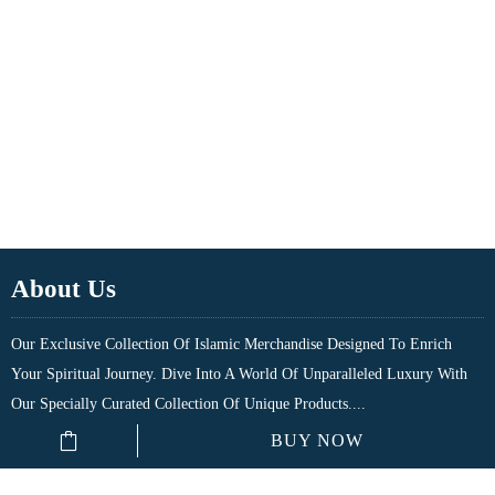
About Us
Our Exclusive Collection Of Islamic Merchandise Designed To Enrich
Your Spiritual Journey. Dive Into A World Of Unparalleled Luxury With
Our Specially Curated Collection Of Unique Products....
BUY NOW
Quick Links